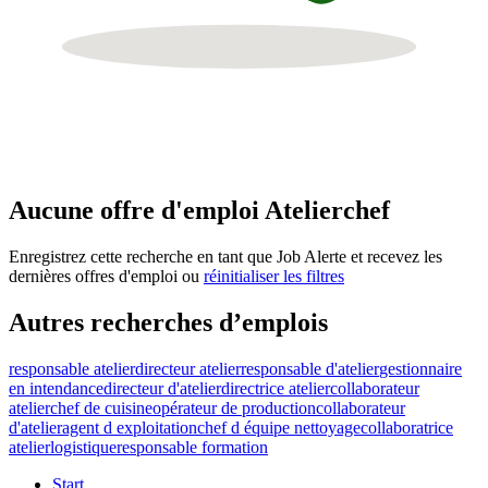
Aucune offre d'emploi Atelierchef
Enregistrez cette recherche en tant que Job Alerte et recevez les
dernières offres d'emploi ou
réinitialiser les filtres
Autres recherches d’emplois
responsable atelier
directeur atelier
responsable d'atelier
gestionnaire
en intendance
directeur d'atelier
directrice atelier
collaborateur
atelier
chef de cuisine
opérateur de production
collaborateur
d'atelier
agent d exploitation
chef d équipe nettoyage
collaboratrice
atelier
logistique
responsable formation
Start