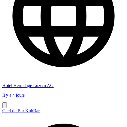
Hotel Hermitage Luzern AG
Il y a 4 jours
Chef de Bar KuhBar