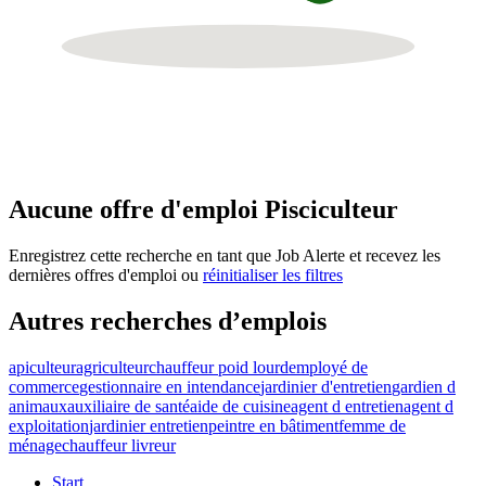
Aucune offre d'emploi Pisciculteur
Enregistrez cette recherche en tant que Job Alerte et recevez les
dernières offres d'emploi ou
réinitialiser les filtres
Autres recherches d’emplois
apiculteur
agriculteur
chauffeur poid lourd
employé de
commerce
gestionnaire en intendance
jardinier d'entretien
gardien d
animaux
auxiliaire de santé
aide de cuisine
agent d entretien
agent d
exploitation
jardinier entretien
peintre en bâtiment
femme de
ménage
chauffeur livreur
Start