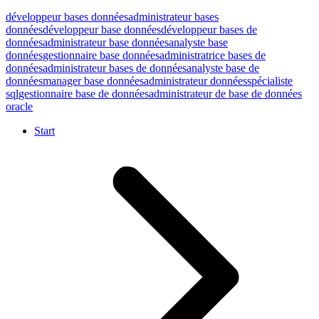
développeur bases données
administrateur bases
données
développeur base données
développeur bases de
données
administrateur base données
analyste base
données
gestionnaire base données
administratrice bases de
données
administrateur bases de données
analyste base de
données
manager base données
administrateur données
spécialiste
sql
gestionnaire base de données
administrateur de base de données
oracle
Start