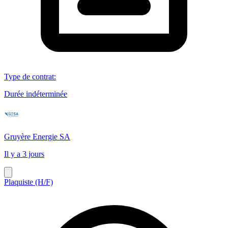
Type de contrat
:
Durée indéterminée
Gruyère Energie SA
Il y a 3 jours
Plaquiste (H/F)