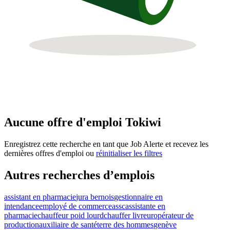
Aucune offre d'emploi Tokiwi
Enregistrez cette recherche en tant que Job Alerte et recevez les
dernières offres d'emploi ou
réinitialiser les filtres
Autres recherches d’emplois
assistant en pharmacie
jura bernois
gestionnaire en
intendance
employé de commerce
assc
assistante en
pharmacie
chauffeur poid lourd
chauffer livreur
opérateur de
production
auxiliaire de santé
terre des hommes
genève