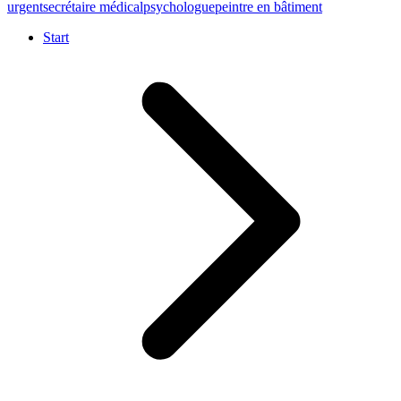
urgent
secrétaire médical
psychologue
peintre en bâtiment
Start