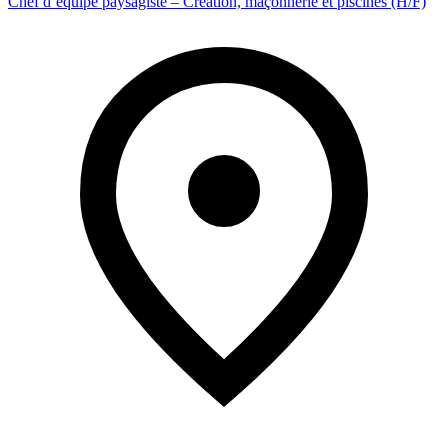
Chef d’équipe paysagiste – Création, maçonnerie et piscines (H/F)