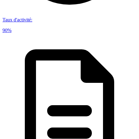
Taux d'activité
:
90%