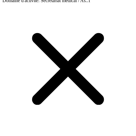
Domaine d'activité
:
Secrétariat médical / As..
1