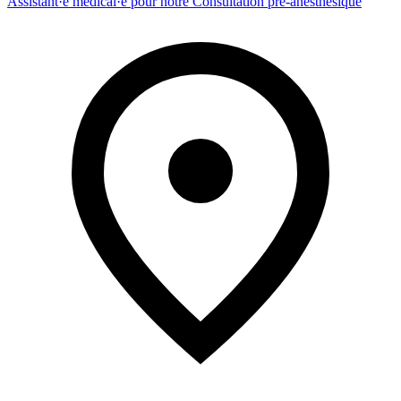
Assistant·e médical·e pour notre Consultation pré-anesthésique