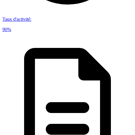
Taux d'activité
:
90%