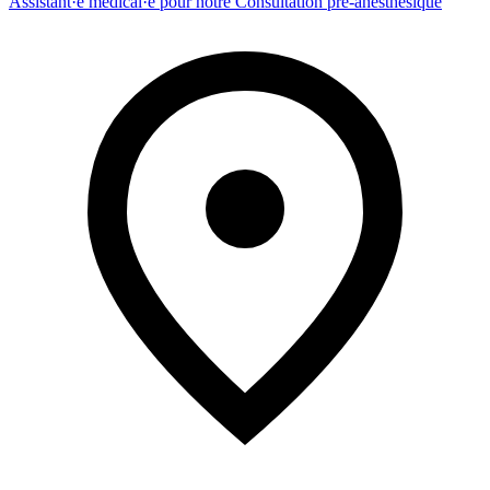
Assistant·e médical·e pour notre Consultation pré-anesthésique