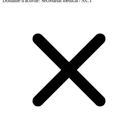
Domaine d'activité
:
Secrétariat médical / As..
1