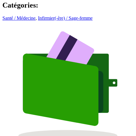
Catégories
:
Santé / Médecine
,
Infirmier(-ère) / Sage-femme