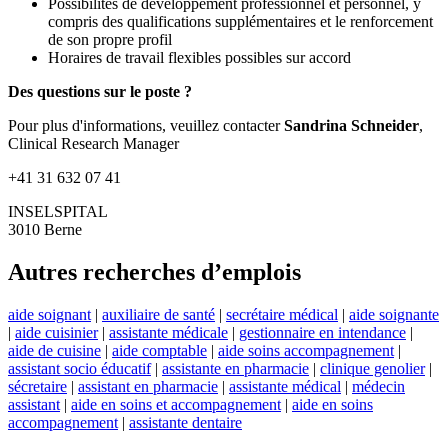
Possibilités de développement professionnel et personnel, y
compris des qualifications supplémentaires et le renforcement
de son propre profil
Horaires de travail flexibles possibles sur accord
Des questions sur le poste ?
Pour plus d'informations, veuillez contacter
Sandrina Schneider
,
Clinical Research Manager
+41 31 632 07 41
INSELSPITAL
3010 Berne
Autres recherches d’emplois
aide soignant
|
auxiliaire de santé
|
secrétaire médical
|
aide soignante
|
aide cuisinier
|
assistante médicale
|
gestionnaire en intendance
|
aide de cuisine
|
aide comptable
|
aide soins accompagnement
|
assistant socio éducatif
|
assistante en pharmacie
|
clinique genolier
|
sécretaire
|
assistant en pharmacie
|
assistante médical
|
médecin
assistant
|
aide en soins et accompagnement
|
aide en soins
accompagnement
|
assistante dentaire