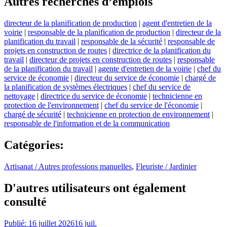
Autres recherches d’emplois
directeur de la planification de production
|
agent d'entretien de la
voirie
|
responsable de la planification de production
|
directeur de la
planification du travail
|
responsable de la sécurité
|
responsable de
projets en construction de routes
|
directrice de la planification du
travail
|
directeur de projets en construction de routes
|
responsable
de la planification du travail
|
agente d'entretien de la voirie
|
chef du
service de économie
|
directeur du service de économie
|
chargé de
la planification de systèmes électriques
|
chef du service de
nettoyage
|
directrice du service de économie
|
technicienne en
protection de l'environnement
|
chef du service de l'économie
|
chargé de sécurité
|
technicienne en protection de environnement
|
responsable de l'information et de la communication
Catégories
:
Artisanat / Autres professions manuelles
,
Fleuriste / Jardinier
D'autres utilisateurs ont également
consulté
Publié: 16 juillet 2026
16 juil.