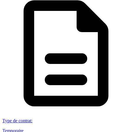
Type de contrat
:
Temporaire