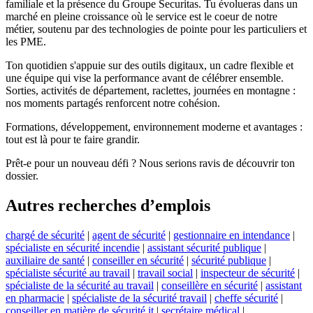
familiale et la présence du Groupe Securitas. Tu évolueras dans un
marché en pleine croissance où le service est le coeur de notre
métier, soutenu par des technologies de pointe pour les particuliers et
les PME.
Ton quotidien s'appuie sur des outils digitaux, un cadre flexible et
une équipe qui vise la performance avant de célébrer ensemble.
Sorties, activités de département, raclettes, journées en montagne :
nos moments partagés renforcent notre cohésion.
Formations, développement, environnement moderne et avantages :
tout est là pour te faire grandir.
Prêt-e pour un nouveau défi ? Nous serions ravis de découvrir ton
dossier.
Autres recherches d’emplois
chargé de sécurité
|
agent de sécurité
|
gestionnaire en intendance
|
spécialiste en sécurité incendie
|
assistant sécurité publique
|
auxiliaire de santé
|
conseiller en sécurité
|
sécurité publique
|
spécialiste sécurité au travail
|
travail social
|
inspecteur de sécurité
|
spécialiste de la sécurité au travail
|
conseillère en sécurité
|
assistant
en pharmacie
|
spécialiste de la sécurité travail
|
cheffe sécurité
|
conseiller en matière de sécurité it
|
secrétaire médical
|