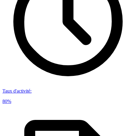
Taux d'activité
:
80%