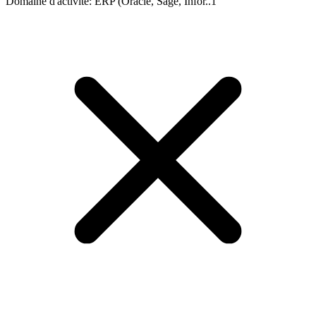
Domaine d'activité
:
ERP (Oracle, Sage, Infor..
1