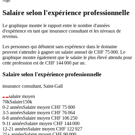
Salaire selon l'expérience professionnelle
Le graphique montre le rapport entre le nombre d'années
d'expérience en tant que
insurance consultant
et les niveaux de
revenus.
Les personnes qui débutent sans expérience dans le domaine
peuvent s'attendre à gagner un salaire annuel de
CHF 75 000
. Le
graphique montre également que le salaire le plus élevé attendu pour
cette profession est de
CHF 144 000
par an.
Salaire selon l'expérience professionnelle
insurance consultant
,
Saint-Gall
salaire moyen
70k
Salaire
150k
0-2
années
Salaire moyen
CHF
75 000
3-5
années
Salaire moyen
CHF
76 064
6-8
années
Salaire moyen
CHF
106 250
9-11
années
Salaire moyen
CHF
144 000
12-21
années
Salaire moyen
CHF
122 927
21+
années
Salaire moyen
CHF
90 000