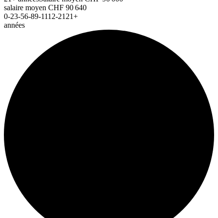
salaire moyen
CHF
90 640
0-2
3-5
6-8
9-11
12-21
21+
années