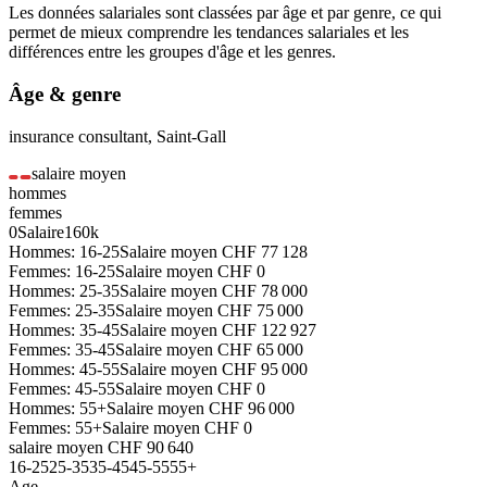
Les données salariales sont classées par âge et par genre, ce qui
permet de mieux comprendre les tendances salariales et les
différences entre les groupes d'âge et les genres.
Âge & genre
insurance consultant
,
Saint-Gall
salaire moyen
hommes
femmes
0
Salaire
160k
Hommes: 16-25
Salaire moyen
CHF
77 128
Femmes: 16-25
Salaire moyen
CHF
0
Hommes: 25-35
Salaire moyen
CHF
78 000
Femmes: 25-35
Salaire moyen
CHF
75 000
Hommes: 35-45
Salaire moyen
CHF
122 927
Femmes: 35-45
Salaire moyen
CHF
65 000
Hommes: 45-55
Salaire moyen
CHF
95 000
Femmes: 45-55
Salaire moyen
CHF
0
Hommes: 55+
Salaire moyen
CHF
96 000
Femmes: 55+
Salaire moyen
CHF
0
salaire moyen
CHF
90 640
16-25
25-35
35-45
45-55
55+
Age