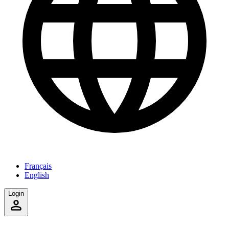
Français
English
Login