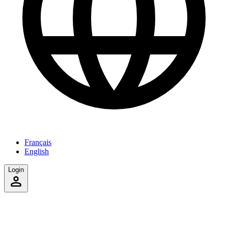
Français
English
Login