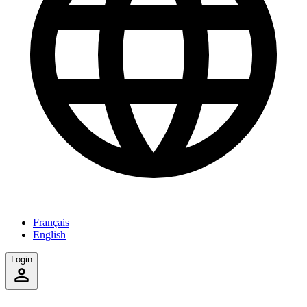
Français
English
Login