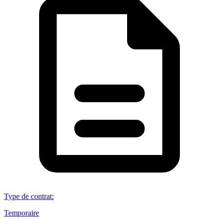
Type de contrat
:
Temporaire