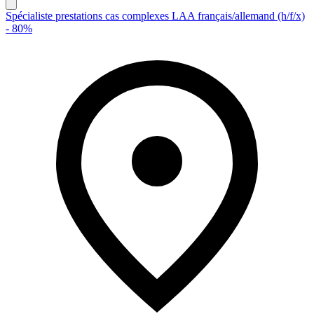
Spécialiste prestations cas complexes LAA français/allemand (h/f/x)
- 80%