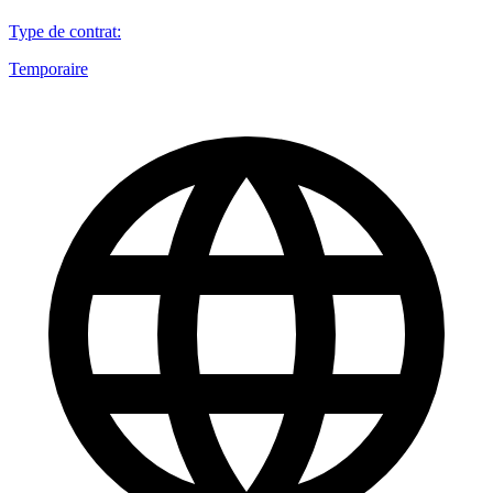
Type de contrat
:
Temporaire