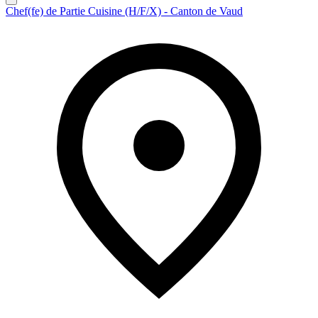
Chef(fe) de Partie Cuisine (H/F/X) - Canton de Vaud