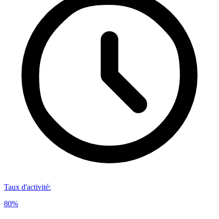
Taux d'activité
:
80%