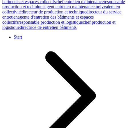
bâtiments et espaces collectifs
chef entretien maintenance
responsable
production et technique
agent entretien maintenance polyvalent en
collectivité
directeur de production et technique
directeur du service
entretien
agente d'entretien des bâtiments et espaces
collectifs
responsable production et logistique
chef production et
logistique
directrice de entretien bâtiments
Start