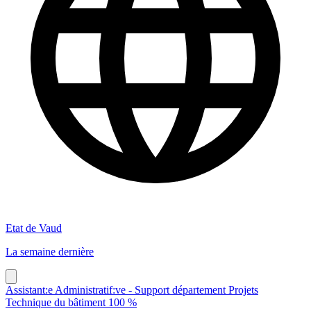
Etat de Vaud
La semaine dernière
Assistant:e Administratif:ve - Support département Projets
Technique du bâtiment 100 %