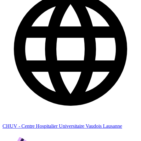
CHUV - Centre Hospitalier Universitaire Vaudois Lausanne