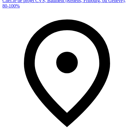
Chef.fe de projet CVS, Bâtiment (Renens, Fribourg, ou Genève),
80-100%