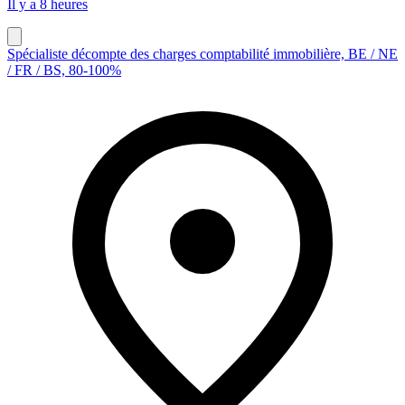
Il y a 8 heures
Spécialiste décompte des charges comptabilité immobilière, BE / NE
/ FR / BS, 80-100%