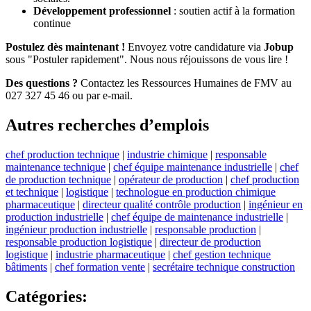
Développement professionnel
: soutien actif à la formation
continue
Postulez dès maintenant !
Envoyez votre candidature via
Jobup
sous "Postuler rapidement". Nous nous réjouissons de vous lire !
Des questions ?
Contactez les Ressources Humaines de FMV au
027 327 45 46 ou par e-mail.
Autres recherches d’emplois
chef production technique
|
industrie chimique
|
responsable
maintenance technique
|
chef équipe maintenance industrielle
|
chef
de production technique
|
opérateur de production
|
chef production
et technique
|
logistique
|
technologue en production chimique
pharmaceutique
|
directeur qualité contrôle production
|
ingénieur en
production industrielle
|
chef équipe de maintenance industrielle
|
ingénieur production industrielle
|
responsable production
|
responsable production logistique
|
directeur de production
logistique
|
industrie pharmaceutique
|
chef gestion technique
bâtiments
|
chef formation vente
|
secrétaire technique construction
Catégories
: