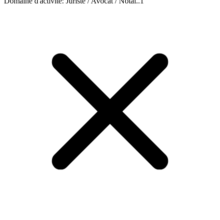
Domaine d'activité
:
Juriste / Avocat / Notai..
1