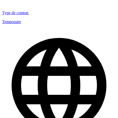
Type de contrat
:
Temporaire