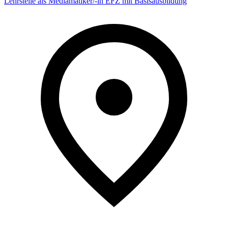
Lehrstelle als Mediamatiker/-in EFZ mit Basisausbildung