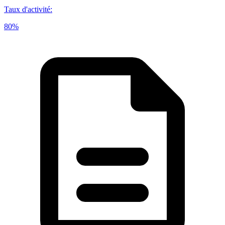
Taux d'activité
:
80%