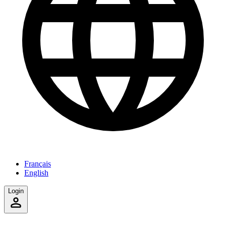
Français
English
Login