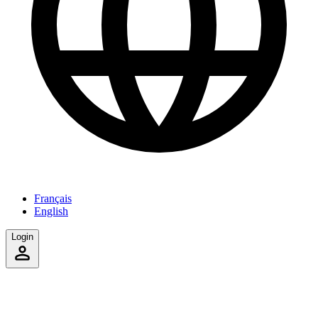
Français
English
Login