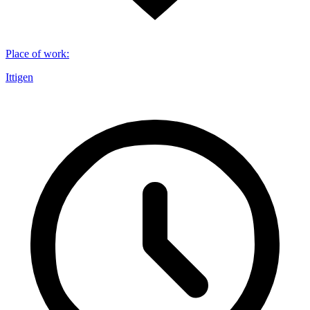
Place of work
:
Ittigen