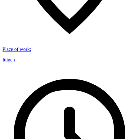
Place of work
:
Ittigen