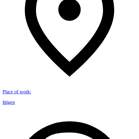
Place of work
:
Ittigen