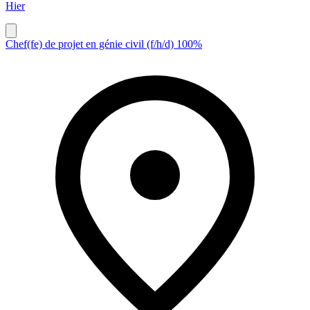
Hier
Chef(fe) de projet en génie civil (f/h/d) 100%