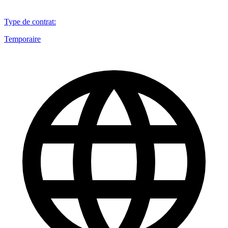
Type de contrat
:
Temporaire