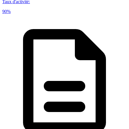
Taux d'activité
:
90%