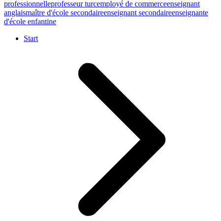
professionnelle
professeur turc
employé de commerce
enseignant
anglais
maître d'école secondaire
enseignant secondaire
enseignante
d'école enfantine
Start