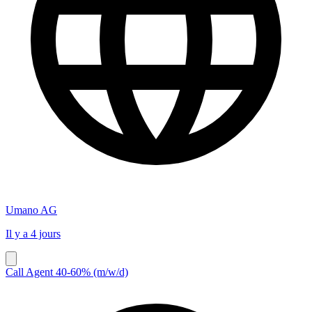
Umano AG
Il y a 4 jours
Call Agent 40-60% (m/w/d)