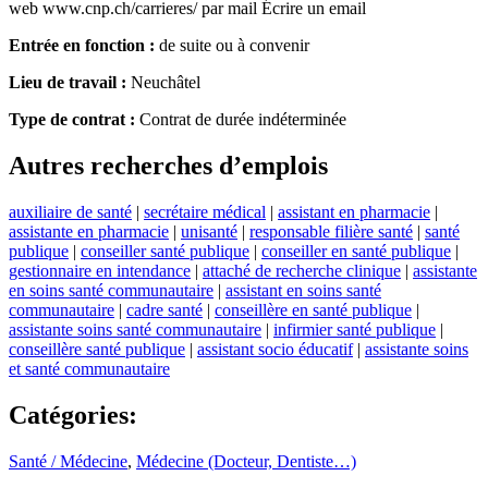
web www.cnp.ch/carrieres/ par mail
Écrire un email
Entrée en fonction :
de suite ou à convenir
Lieu de travail :
Neuchâtel
Type de contrat :
Contrat de durée indéterminée
Autres recherches d’emplois
auxiliaire de santé
|
secrétaire médical
|
assistant en pharmacie
|
assistante en pharmacie
|
unisanté
|
responsable filière santé
|
santé
publique
|
conseiller santé publique
|
conseiller en santé publique
|
gestionnaire en intendance
|
attaché de recherche clinique
|
assistante
en soins santé communautaire
|
assistant en soins santé
communautaire
|
cadre santé
|
conseillère en santé publique
|
assistante soins santé communautaire
|
infirmier santé publique
|
conseillère santé publique
|
assistant socio éducatif
|
assistante soins
et santé communautaire
Catégories
:
Santé / Médecine
,
Médecine (Docteur, Dentiste…)