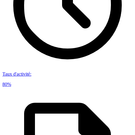
Taux d'activité
:
80%