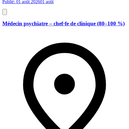
Publié: 01 août 2026
01 août
Médecin psychiatre – chef·fe de clinique (80–100 %)