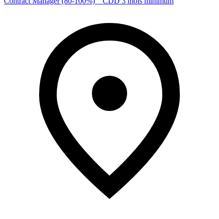
Contract Manager (80-100%) _ CDD 3 mois minimum