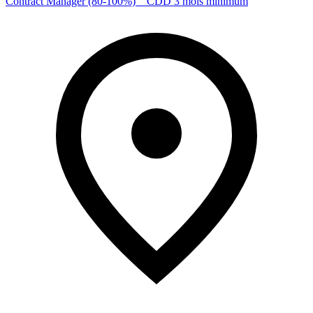
Contract Manager (80-100%) _ CDD 3 mois minimum