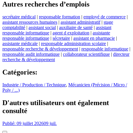
Autres recherches d’emplois
secrétaire médical
|
responsable formation
|
employé de commerce
|
assistant ressources humaines
|
assistant administratif
|
stage
comptabilité
|
assistant social
|
auxiliaire de santé
|
assistant
responsable informatique
|
agent d exploitation
|
assistante
responsable informatique
|
sécretaire
|
assistant en pharmacie
|
assistante médicale
|
responsable administration scolaire
|
responsable recherche & développement
|
responsable informatique
|
responsable audit informatique
|
collaborateur scientifique
|
directeur
recherche & développement
Catégories
:
Industrie / Production / Technique
,
Mécanicien (Précision / Micro /
Poly / ...)
D'autres utilisateurs ont également
consulté
Publié: 09 juillet 2026
09 juil.