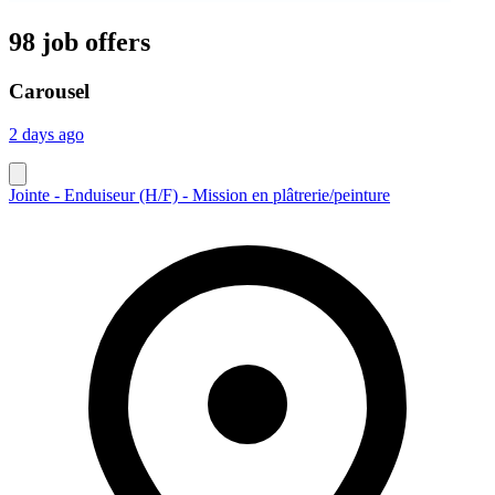
98 job offers
Carousel
2 days ago
Jointe - Enduiseur (H/F) - Mission en plâtrerie/peinture