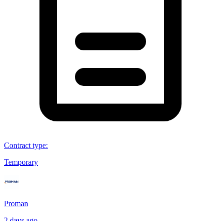
Contract type
:
Temporary
Proman
2 days ago