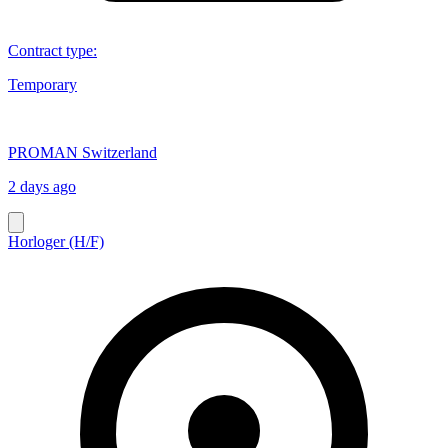
Contract type
:
Temporary
PROMAN Switzerland
2 days ago
Horloger (H/F)