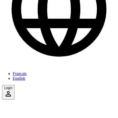
Français
English
Login