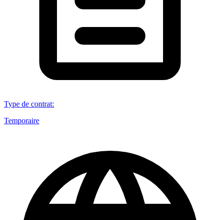
Type de contrat
:
Temporaire