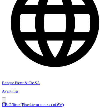
Banque Pictet & Cie SA
Avant-hier
HR Officer (Fixed-term contract of 6M)