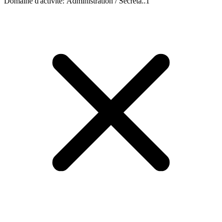
Domaine d'activité
:
Administration / Secréta..
1