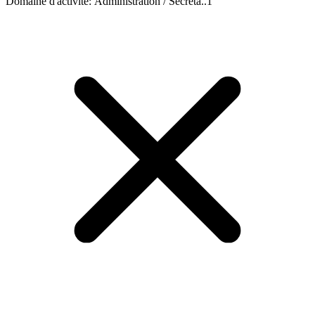
Domaine d'activité
:
Administration / Secréta..
1