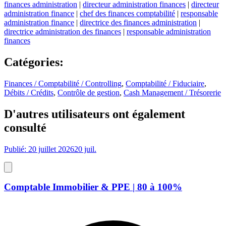
finances administration
|
directeur administration finances
|
directeur
administration finance
|
chef des finances comptabilité
|
responsable
administration finance
|
directrice des finances administration
|
directrice administration des finances
|
responsable administration
finances
Catégories
:
Finances / Comptabilité / Controlling
,
Comptabilité / Fiduciaire
,
Débits / Crédits
,
Contrôle de gestion
,
Cash Management / Trésorerie
D'autres utilisateurs ont également
consulté
Publié: 20 juillet 2026
20 juil.
Comptable Immobilier & PPE | 80 à 100%