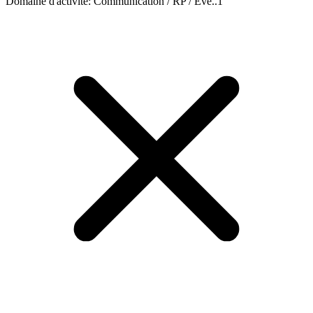
Domaine d'activité
:
Communication / RP / Evè..
1